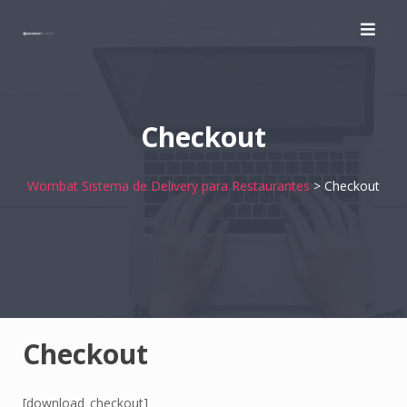
Skip
to
content
Checkout
Wombat Sistema de Delivery para Restaurantes
>
Checkout
Checkout
[download_checkout]