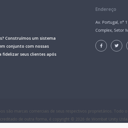
Endereço
Av. Portugal, n° 
Complex, Setor Ma
as? Construímos um sistema
 em conjunto com nossas
fidelizar seus clientes após
ipos são marcas comerciais de seus respectivos proprietários. Todo
creditado de outra forma, é copyright ©
2026 de Wombat Unity Ltda