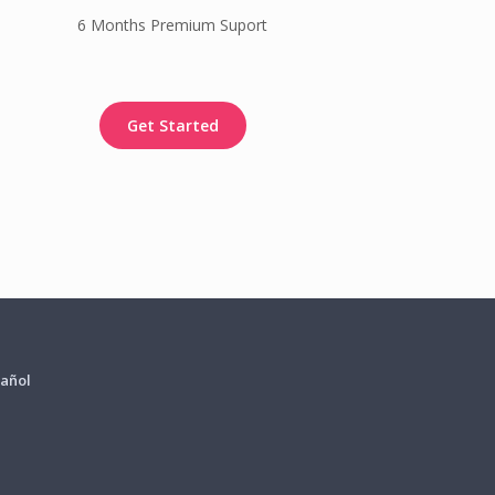
6 Months Premium Suport
Get Started
añol