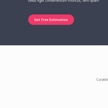
tellus eget condimentum rhoncus, sem quam
Get Free Estimation
Curabit