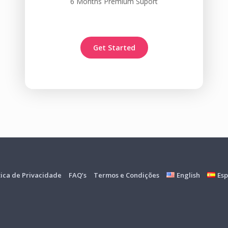
6 Months Premium Suport
Get Started
tica de Privacidade
FAQ’s
Termos e Condições
English
Esp