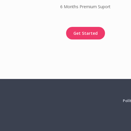
6 Months Premium Suport
Get Started
Polí