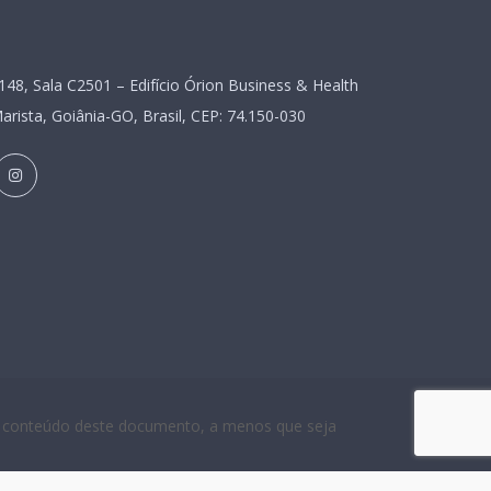
1148, Sala C2501 – Edifício Órion Business & Health
rista, Goiânia-GO, Brasil, CEP: 74.150-030
 o conteúdo deste documento, a menos que seja
.