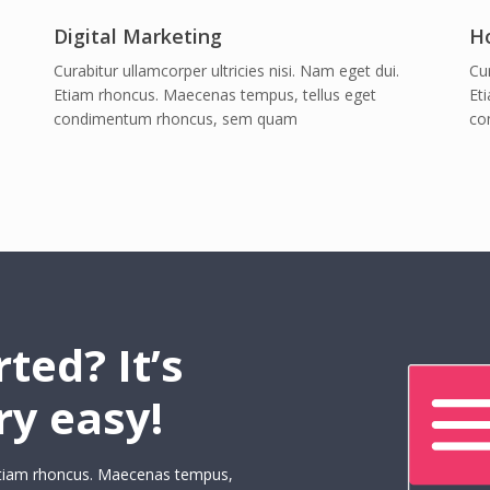
Digital Marketing
H
Curabitur ullamcorper ultricies nisi. Nam eget dui.
Cur
Etiam rhoncus. Maecenas tempus, tellus eget
Et
condimentum rhoncus, sem quam
co
ted? It’s
ry easy!
. Etiam rhoncus. Maecenas tempus,